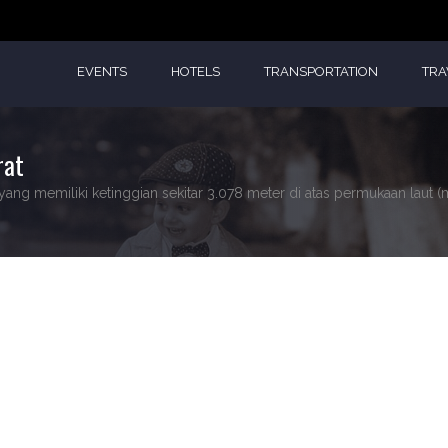
EVENTS
HOTELS
TRANSPORTATION
TRA
rat
ang memiliki ketinggian sekitar 3.078 meter di atas permukaan laut (