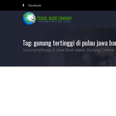
Skip
Facebook
to
content
Tag:
gunung tertinggi di pulau jawa ba
Gunung tertinggi di Jawa Barat adalah Gunung Ciremai, y