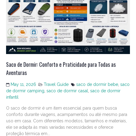
Saco de Dormir: Conforto e Praticidade para Todas as
Aventuras
May 11, 2026
Travel Guide
saco de dormir bebe
,
saco
de dormir camping
,
saco de dormir casal
,
saco de dormir
infantil
O saco de dormir é um item essencial para quem busca
conforto durante viagens, acampamentos ou até mesmo para
uso em casa. Com diferentes modelos, tamanhos e materiais,
ele se adapta às mais variadas necessidades e oferece
proteção térmica em...